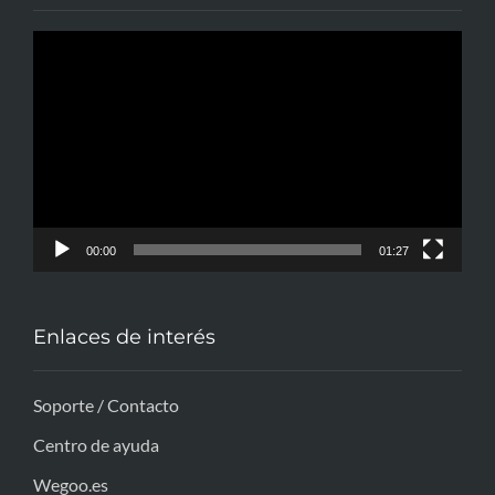
Reproductor
de
vídeo
00:00
01:27
Enlaces de interés
Soporte / Contacto
Centro de ayuda
Wegoo.es