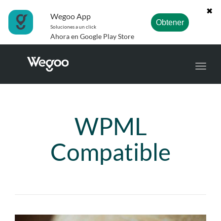
✖
Wegoo App
Obtener
Soluciones a un click
Ahora en Google Play Store
Toggl
navig
WPML
Compatible